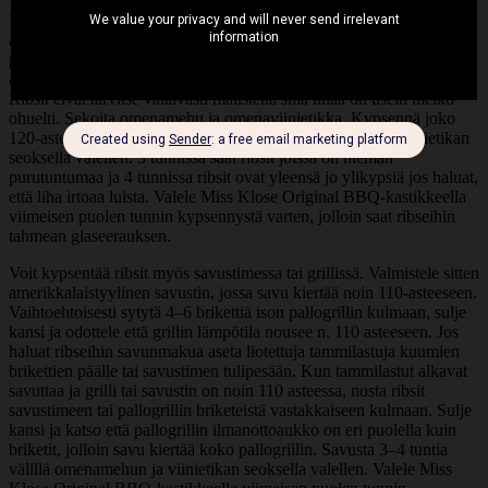
Poista ribsien takaa kalvo työntämällä joko lusikan varsi tai
aterinveitsi kalvon alle luun kohdalta ja vedä sitten kalvo irti
pitkittäin. Kunnollisen otteen saamisen voit käyttää talouspaperia
apuna. Mausta ribsit ohuella kerroksella Miss Klose Jerk Rubia.
Ribsit eivät tarvitse valtavasti maustetta sillä lihaa on usein melko
ohuelti. Sekoita omenamehu ja omenaviinietikka. Kypsennä joko
120-asteisessa uunissa 3–4 tuntia välillä omenamehun ja viinietikan
seoksella valellen. 3 tunnissa saat ribsit joissa on hieman
purutuntumaa ja 4 tunnissa ribsit ovat yleensä jo ylikypsiä jos haluat,
että liha irtoaa luista. Valele Miss Klose Original BBQ-kastikkeella
viimeisen puolen tunnin kypsennystä varten, jolloin saat ribseihin
tahmean glaseerauksen.
Voit kypsentää ribsit myös savustimessa tai grillissä. Valmistele sitten
amerikkalaistyylinen savustin, jossa savu kiertää noin 110-asteeseen.
Vaihtoehtoisesti sytytä 4–6 brikettiä ison pallogrillin kulmaan, sulje
kansi ja odottele että grillin lämpötila nousee n. 110 asteeseen. Jos
haluat ribseihin savunmakua aseta liotettuja tammilastuja kuumien
brikettien päälle tai savustimen tulipesään. Kun tammilastut alkavat
savuttaa ja grilli tai savustin on noin 110 asteessa, nosta ribsit
savustimeen tai pallogrillin briketeistä vastakkaiseen kulmaan. Sulje
kansi ja katso että pallogrillin ilmanottoaukko on eri puolella kuin
briketit, jolloin savu kiertää koko pallogrillin. Savusta 3–4 tuntia
välillä omenamehun ja viinietikan seoksella valellen. Valele Miss