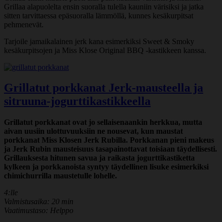
Grillaa alapuolelta ensin suoralla tulella kauniin värisiksi ja jatka
sitten tarvittaessa epäsuoralla lämmöllä, kunnes kesäkurpitsat
pehmenevät.
Tarjoile jamaikalainen jerk kana esimerkiksi Sweet & Smoky
kesäkurpitsojen ja Miss Klose Original BBQ -kastikkeen kanssa.
Grillatut porkkanat Jerk-mausteella ja
sitruuna-jogurttikastikkeella
Grillatut porkkanat ovat jo sellaisenaankin herkkua, mutta
aivan uusiin ulottuvuuksiin ne nousevat, kun maustat
porkkanat Miss Klosen Jerk Rubilla. Porkkanan pieni makeus
ja Jerk Rubin mausteisuus tasapainottavat toisiaan täydellisesti.
Grillauksesta hitunen savua ja raikasta jogurttikastiketta
kylkeen ja porkkanoista syntyy täydellinen lisuke esimerkiksi
chimichurrilla maustetulle lohelle.
4:lle
Valmistusaika: 20 min
Vaatimustaso: Helppo