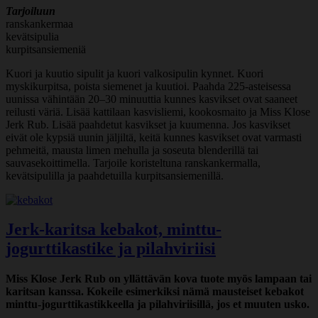
Tarjoiluun
ranskankermaa
kevätsipulia
kurpitsansiemeniä
Kuori ja kuutio sipulit ja kuori valkosipulin kynnet. Kuori
myskikurpitsa, poista siemenet ja kuutioi. Paahda 225-asteisessa
uunissa vähintään 20–30 minuuttia kunnes kasvikset ovat saaneet
reilusti väriä. Lisää kattilaan kasvisliemi, kookosmaito ja Miss Klose
Jerk Rub. Lisää paahdetut kasvikset ja kuumenna. Jos kasvikset
eivät ole kypsiä uunin jäljiltä, keitä kunnes kasvikset ovat varmasti
pehmeitä, mausta limen mehulla ja soseuta blenderillä tai
sauvasekoittimella. Tarjoile koristeltuna ranskankermalla,
kevätsipulilla ja paahdetuilla kurpitsansiemenillä.
Jerk-karitsa kebakot, minttu-
jogurttikastike ja pilahviriisi
Miss Klose Jerk Rub on yllättävän kova tuote myös lampaan tai
karitsan kanssa. Kokeile esimerkiksi nämä mausteiset kebakot
minttu-jogurttikastikkeella ja pilahviriisillä, jos et muuten usko.