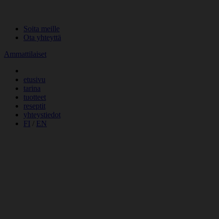
Skip
to
Soita meille
content
Ota yhteyttä
Ammattilaiset
etusivu
tarina
tuotteet
reseptit
yhteystiedot
FI
/
EN