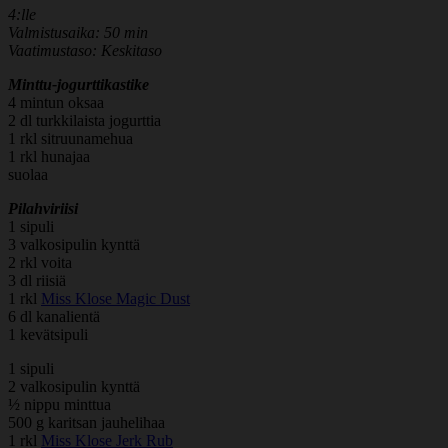
4:lle
Valmistusaika: 50 min
Vaatimustaso: Keskitaso
Minttu-jogurttikastike
4 mintun oksaa
2 dl turkkilaista jogurttia
1 rkl sitruunamehua
1 rkl hunajaa
suolaa
Pilahviriisi
1 sipuli
3 valkosipulin kynttä
2 rkl voita
3 dl riisiä
1 rkl
Miss Klose Magic Dust
6 dl kanalientä
1 kevätsipuli
1 sipuli
2 valkosipulin kynttä
½ nippu minttua
500 g karitsan jauhelihaa
1 rkl
Miss Klose Jerk Rub