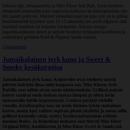
Sekoita öljy, sitruunamehu ja Miss Klose Jerk Rub. Aseta broilerin
reisipaistit marinadiin joko sopivassa kulhossa tai muovipussissa niin
että paistit peittyvät. Marinoi vähintään tunti tai jopa yön yli ja grillaa
keskilämmöllä kypsiksi noin 10-15 minuuttia per puoli riippuen siitä
käytätkö luullista vai luutonta reisipaistia. Sekoita mango-
jogurttikastikkeen aineet ja tarjoile broilerin reisipaistit kastikkeen ja
esimerkiksi grillatun Bold & Peppery kaalin kanssa.
Jamaikalainen jerk kana ja Sweet &
Smoky kesäkurpitsa
Jamaikalainen jerk kana. Koipireidet ovat edelleen suurin
piirtein halvinta lihaa mitä kaupasta saa. Miss Klosen Jerk
Rubilla saat niihin aivan uusia ulottuvuuksia. Grillissä paksut
koivet vaativat ensin hetken suoraa lämpöä ja sitten tovin
epäsuoralla tulella kypsennystä. Uunissa pärjäät yhdellä
vuualla. Kesäkurpitsa taas on usein hieman tylsän makuinen
kasvis, mutta kun valitsee sopivan pieniä yksilöitä ja antaa niille
grillissä kunnolla väriä, syntyy kesäkurpitsoistakin erittäin
maukas lisuke. Ja lisäpotkua makuun saat tietysti Miss Klose
Original BBQ -kastikkeesta ja Miss Klose Sweet & Smokystä.