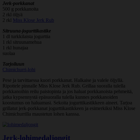
Jerk-porkkanat
500 g porkkanoita
2 rkl öljyä
2 rkl
Miss Klose Jerk Rub
Sitruuna-jogurttikastike
1 dl turkkilaista jogurttia
1 rkl sitruunamehua
1 rkl hunajaa
suolaa
Tarjoiluun
Chimichurri-lohi
Pese ja tarvittaessa kuori porkkanat. Halkaise ja valele öljyllä.
Ripottele pinnalle Miss Klose Jerk Rub. Grillaa suoralla tulella
porkkanoihin reilu paistopinta ja jos haluat porkkanoista pehmeitä,
jatka kypsennystä epäsuoralla tulella kunnes porkkanoiden
koostumus on haluamasi. Sekoita jogurttikastikkeen aineet. Tarjoa
grillatut jerk-porkkanat jogurttikastikkeen ja esimerkiksi Miss Klose
Chimichurrilla maustetun lohen kanssa.
Jerk-lohimedaljongit