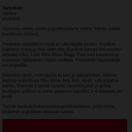
Tarjoiluun
minttua
pitaleipää
Hienonna minttu minttu-jogurttikastiketta varten. Sekoita kaikki
kastikkeen ainekset.
Hienonna riisipilahvin sipuli ja valkosipulin kynnet. Kuullota
kattilassa voissa ja lisää sitten riisi. Kuullota kunnes riisi muuttuu
läpinäkyväksi. Lisää Miss Klose Magic Dust sekä kanaliemi ja
kypsennä pakkauksen ohjeen mukaan. Viimeistele viipaloidulla
kevätsipulilla.
Hienonna sipuli, valkosipulin kynnet ja mintunlehdet. Sekoita
karitsan jauhelihaan Miss Klose Jerk Rub, sipuli, valkosipuli ja
minttu. Muotoile 8 pientä varrasta varrastikkuihin ja grillaa
kuumassa grillissä tai paista pannussa kypsäksi 3–4 minuuttia per
puoli.
Tarjoile karitsakebakot minttujogurttikastikkeen, pilahviriisin,
pitaleivän ja grillatun sitruunan kanssa.