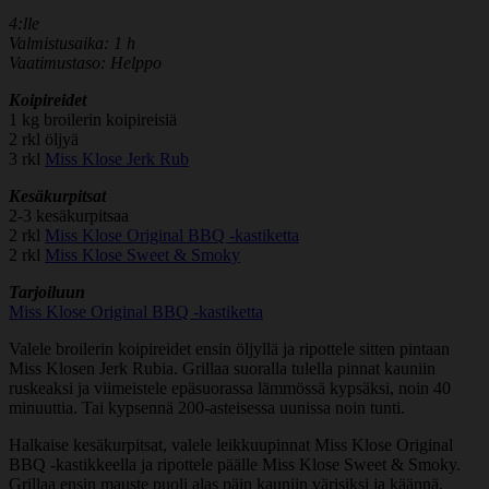
4:lle
Valmistusaika: 1 h
Vaatimustaso: Helppo
Koipireidet
1 kg broilerin koipireisiä
2 rkl öljyä
3 rkl
Miss Klose Jerk Rub
Kesäkurpitsat
2-3 kesäkurpitsaa
2 rkl
Miss Klose Original BBQ -kastiketta
2 rkl
Miss Klose Sweet & Smoky
Tarjoiluun
Miss Klose Original BBQ -kastiketta
Valele broilerin koipireidet ensin öljyllä ja ripottele sitten pintaan
Miss Klosen Jerk Rubia. Grillaa suoralla tulella pinnat kauniin
ruskeaksi ja viimeistele epäsuorassa lämmössä kypsäksi, noin 40
minuuttia. Tai kypsennä 200-asteisessa uunissa noin tunti.
Halkaise kesäkurpitsat, valele leikkuupinnat Miss Klose Original
BBQ -kastikkeella ja ripottele päälle Miss Klose Sweet & Smoky.
Grillaa ensin mauste puoli alas päin kauniin värisiksi ja käännä.