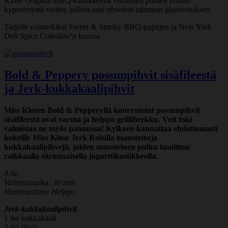
Klose Original BBQ-kastikkeella viimeisen puolen tunnin
kypsennystä varten, jolloin saat ribseihin tahmean glaseerauksen.
Tarjoile esimerkiksi Sweet & Smoky BBQ-papujen ja New York
Deli Spice Coleslaw’n kanssa.
Bold & Peppery possunpihvit sisäfileestä
ja Jerk-kukkakaalipihvit
Miss Klosen Bold & Pepperyllä kuorrutetut possunpihvit
sisäfileestä ovat varma ja helppo grilliherkku. Voit toki
valmistaa ne myös pannussa! Kylkeen kannattaa ehdottomasti
kokeille Miss Klose Jerk Rubilla maustettuja
kukkakaalipihvejä, joiden mausteinen potku tasoittuu
raikkaalla sitruunaisella jogurttikastikkeella.
4:lle
Valmistusaika: 30 min
Vaatimustaso: Helppo
Jerk-kukkakaalipihvit
1 iso kukkakaali
2 rkl öljyä