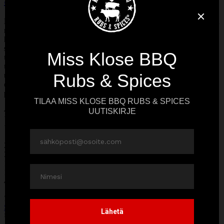
Sticky Jerk Rub Spare Ribsit
Me olemme vuosien mittaan kehitetty tuolle Jerk Rubille monen
monta erilaista käyttöä lohesta lihapatoihin ja erilaisiin
kasviksiin. Mutta kyllä fakta silti on että 100 % parhaimmillaan
se on kanan ja possun ribsien kanssa! Erityisesti hiukan
tuhdimpi possun spare ribsit ovat oivallinen makupari
tymäkälle Jerk Rubille. Valmistus onnistuu niin grillissä,
uunissa kuin savustimessakin, riippuen keleistä ja omasta
omistautumisen tasosta. Kokeile esimerkiksi coleslaw’n ja BBQ-
papujen seurana.
4:lle
Valmistusaika: 30 min + 3–4 h kypsennykseen
Vaatimustaso: Keskitaso
2 kpl possun spare ribsejä
3-4 rkl
Miss Klose Jerk Rub
1 dl omenamehua
1 rkl omenaviinietikkaa
4-6 rkl
Miss Klose Original BBQ -kastike
Tarjoiluun
Sweet & Smoky BBQ-pavut
½ annos
New York Deli Spice Coleslaw