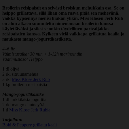
Broilerin reisipaistit on selvästi broiskun mehukkain osa. Se on
helppo grillattava, sillä lihan oma rasva pitää sen mehevänä,
vaikka kypsennys menisi hiukan ylikin. Miss Klosen Jerk Rub
on alun alkaen suunniteltu nimenomaan broilerin kanssa
käytettäväksi ja siksi se onkin täydellinen parivaljakko
reisipaistien kanssa. Kylkeen vielä vaikkapa grillattua kaalia ja
maukasta mango-jogurttikastiketta.
4–6:lle
Valmistusaika: 30 min + 1-12h marinointiin
Vaatimustaso: Helppo
1 dl öljyä
2 rkl sitruunamehua
3 rkl
Miss Klose Jerk Rub
1 kg broilerin reisipaistia
Mango-jogurttikastike
1 dl turkkilaista jogurttia
2 rkl mango chutney’tä
1 tl
Miss Klose Jerk Rubia
Tarjoiluun
Bold & Peppery grillattu kaali