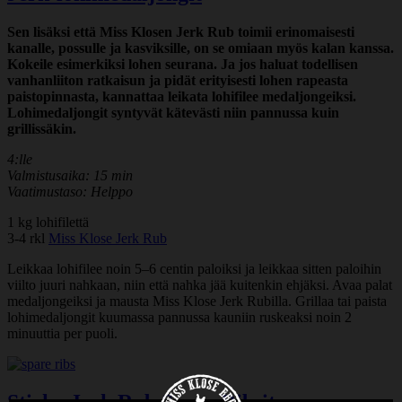
Sen lisäksi että Miss Klosen Jerk Rub toimii erinomaisesti
kanalle, possulle ja kasviksille, on se omiaan myös kalan kanssa.
Kokeile esimerkiksi lohen seurana. Ja jos haluat todellisen
vanhanliiton ratkaisun ja pidät erityisesti lohen rapeasta
paistopinnasta, kannattaa leikata lohifilee medaljongeiksi.
Lohimedaljongit syntyvät kätevästi niin pannussa kuin
grillissäkin.
4:lle
Valmistusaika: 15 min
Vaatimustaso: Helppo
1 kg lohifilettä
3-4 rkl
Miss Klose Jerk Rub
Leikkaa lohifilee noin 5–6 centin paloiksi ja leikkaa sitten paloihin
viilto juuri nahkaan, niin että nahka jää kuitenkin ehjäksi. Avaa palat
medaljongeiksi ja mausta Miss Klose Jerk Rubilla. Grillaa tai paista
lohimedaljongit kuumassa pannussa kauniin ruskeaksi noin 2
minuuttia per puoli.