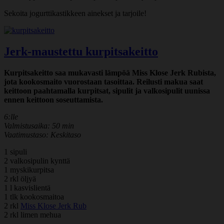
Sekoita jogurttikastikkeen ainekset ja tarjoile!
Jerk-maustettu kurpitsakeitto
Kurpitsakeitto saa mukavasti lämpöä Miss Klose Jerk Rubista,
jota kookosmaito vuorostaan tasoittaa. Reilusti makua saat
keittoon paahtamalla kurpitsat, sipulit ja valkosipulit uunissa
ennen keittoon soseuttamista.
6:lle
Valmistusaika: 50 min
Vaatimustaso: Keskitaso
1 sipuli
2 valkosipulin kynttä
1 myskikurpitsa
2 rkl öljyä
1 l kasvislientä
1 tlk kookosmaitoa
2 rkl
Miss Klose Jerk Rub
2 rkl limen mehua