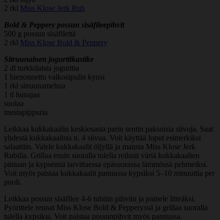
2 rkl
Miss Klose Jerk Rub
Bold & Peppery possun sisäfileepihvit
500 g possun sisäfilettä
2 rkl
Miss Klose Bold & Peppery
Sitruunainen jogurttikastike
2 dl turkkilaista jogurttia
1 hienonnettu valkosipulin kynsi
1 rkl sitruunamehua
1 tl hunajaa
suolaa
mustapippuria
Leikkaa kukkakaalin keskiosasta parin sentin paksuisia siivuja. Saat
yhdestä kukkakaalista n. 4 siivua. Voit käyttää loput esimerkiksi
salaattiin. Valele kukkakaalit öljyllä ja mausta Miss Klose Jerk
Rubilla. Grillaa ensin suoralla tulella reilusti väriä kukkakaalien
pintaan ja kypsennä tarvittaessa epäsuorassa lämmössä pehmeiksi.
Voit myös paistaa kukkakaalit pannussa kypsiksi 5–10 minuuttia per
puoli.
Leikkaa possun sisäfilee 4-6 tuhtiin pihviin ja painele litteäksi.
Pyörittele reunat Miss Klose Bold & Pepperyssä ja grillaa suoralla
tulella kypsiksi. Voit paistaa possunpihvit myös pannussa.