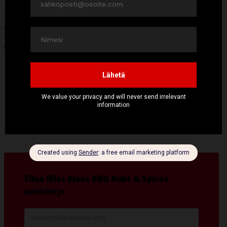
Leikkaa lohifilee noin 5–6 centin paloiksi ja leikkaa sitten paloihin
viilto juuri nahkaan, niin että nahka jää kuitenkin ehjäksi. Avaa palat
medaljongeiksi ja mausta Miss Klose Jerk Rubilla. Grillaa tai paista
lohimedaljongit kuumassa pannussa kauniin ruskeaksi noin 2
minuuttia per puoli.