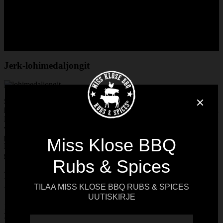
Jerk-lohimedaljongit
Sen lisäksi että Miss Klosen Jerk Rub toimii erinomaisesti
kanalle, possulle ja kasviksille, on se omiaan myös kalan kanssa.
Kokeile esimerkiksi lohen seurana. Ja jos haluat todellisen
vanhanliiton ratkaisun ja pidät erityisesti lohen rapeasta
paistopinnasta, kannattaa leikata lohifilee medaljongeiksi.
Lohimedaljongit syntyvät kätevästi niin pannussa kuin
grillissäkin.
4:lle
Valmistusaika: 15 min
Vaatimustaso: Helppo
1 kg lohifilettä
3-4 rkl
Miss Klose Jerk Rub