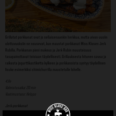
Grillatut porkkanat ovat jo sellaisenaankin herkkua, mutta aivan uusiin
ulottuvuuksiin ne nousevat, kun maustat porkkanat Miss Klosen Jerk
Rubilla. Porkkanan pieni makeus ja Jerk Rubin mausteisuus
tasapainottavat toisiaan täydellisesti. Grillauksesta hitunen savua ja
raikasta jogurttikastiketta kylkeen ja porkkanoista syntyy täydellinen
lisuke esimerkiksi chimichurrilla maustetulle lohelle.
4:lle
Valmistusaika: 20 min
Vaatimustaso: Helppo
Jerk-porkkanat
500 g porkkanoita