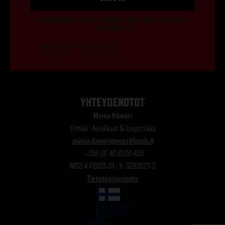
YHTEYDENOTOT
Minna Itämeri
Yrittäjä | Asiakkaat & Logistiikka
minna.itameri@misskfoods.fi
+358 (0) 40 8339 453
MISS K FOODS OY | Y: 3283527-2
Tietosuojaseloste