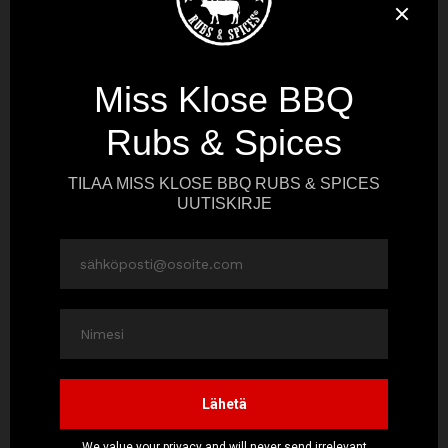
2 rkl öljyä
2 rkl
Miss Klose Jerk Rub
Sitruuna-jogurttikastike
1 dl turkkilaista jogurttia
1 rkl sitruunamehua
1 rkl hunajaa
suolaa
Tarjoiluun
Chimichurri-lohi
Pese ja tarvittaessa kuori porkkanat. Halkaise ja valele öljyllä. Ripottele
pinnalle Miss Klose Jerk Rub. Grillaa suoralla tulella porkkanoihin reilu
paistopinta ja jos haluat porkkanoista pehmeitä, jatka kypsennystä
epäsuoralla tulella kunnes porkkanoiden koostumus on haluamasi.
Sekoita jogurttikastikkeen aineet. Tarjoa grillatut jerk-porkkanat
jogurttikastikkeen ja esimerkiksi Miss Klose Chimichurrilla maustetun
lohen kanssa.