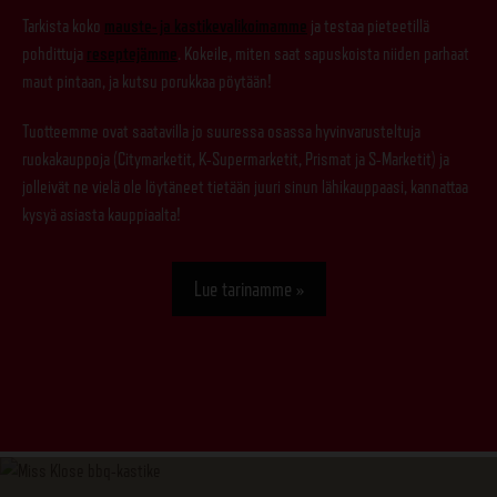
Tarkista koko
mauste- ja kastikevalikoimamme
ja testaa pieteetillä
pohdittuja
reseptejämme
. Kokeile, miten saat sapuskoista niiden parhaat
maut pintaan, ja kutsu porukkaa pöytään!
Tuotteemme ovat saatavilla jo suuressa osassa hyvinvarusteltuja
ruokakauppoja (Citymarketit, K-Supermarketit, Prismat ja S-Marketit) ja
jolleivät ne vielä ole löytäneet tietään juuri sinun lähikauppaasi, kannattaa
kysyä asiasta kauppiaalta!
Lue tarinamme »