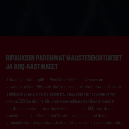
RIPAUKSEN PAREMMAT MAUSTESEKOITUKSET
JA BBQ-KASTIKKEET
Uutta kotiköökkiin ja grilliin! Miss Klose BBQ Rubs & Spices on
kuivamausteiden ja BBQ-kastikkeiden premium-tulokas, joka sisältää vain
laadukkaista raaka-aineista sekoitettuja mausteita ja ripauksen verran
erilaisia BBQ-kastikkeita. Mausteillamme rubbaat itse lihat ja maustat
muutkin arjen sekä juhlan antimet varsin helposti ja BBQ-kastikkeilla
viimeistelet herkut täydellisiksi! Kaikki mausteemme ovat lisäksi
gluteenittomia ja vegaanisia eivätkä sisällä keinotekoisia aromivahvisteita.