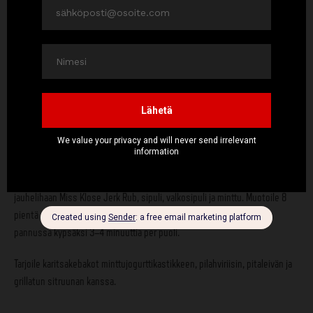
pitaleipää
Hienonna minttu minttu-jogurttikastiketta varten. Sekoita kaikki kastikkeen
ainekset.
Hienonna riisipilahvin sipuli ja valkosipulin kynnet. Kuullota kattilassa
voissa ja lisää sitten riisi. Kuullota kunnes riisi muuttuu läpinäkyväksi.
Lisää Miss Klose Magic Dust sekä kanaliemi ja kypsennä pakkauksen
ohjeen mukaan. Viimeistele viipaloidulla kevätsipulilla.
Hienonna sipuli, valkosipulin kynnet ja mintunlehdet. Sekoita karitsan
jauhelihaan Miss Klose Jerk Rub, sipuli, valkosipuli ja minttu. Muotoile 8
pientä varrasta varrastikkuihin ja grillaa kuumassa grillissä tai paista
pannussa kypsäksi 3–4 minuuttia per puoli.
Tarjoile karitsakebakot minttujogurttikastikkeen, pilahviriisin, pitaleivän ja
grillatun sitruunan kanssa.