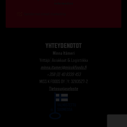
YHTEYDENOTOT
Minna Itämeri
Yrittäjä | Asiakkaat & Logistiikka
minna.itameri@misskfoods.fi
+358 (0) 40 8339 453
MISS K FOODS OY | Y: 3283527-2
Tietosuojaseloste