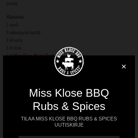
suolaa
Pilahviriisi
1 sipuli
3 valkosipulin kynttä
2 rkl voita
3 dl riisiä
1 rkl
Miss Klose Magic Dust
6 dl kanalientä
1 kevätsipuli
1 sipuli
2 valkosipulin kynttä
½ nippu minttua
500 g karitsan jauhelihaa
1 rkl
Miss Klose Jerk Rub
Tarjoiluun
minttua