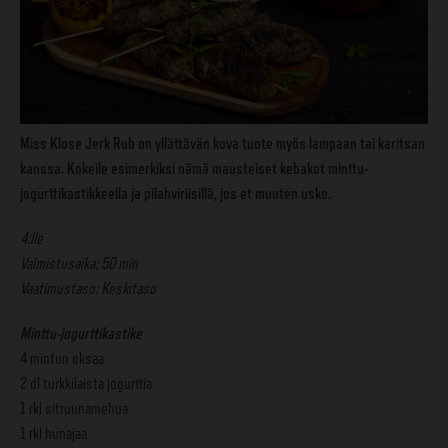
Miss Klose Jerk Rub on yllättävän kova tuote myös lampaan tai karitsan
kanssa. Kokeile esimerkiksi nämä mausteiset kebakot minttu-
jogurttikastikkeella ja pilahviriisillä, jos et muuten usko.
4:lle
Valmistusaika: 50 min
Vaatimustaso: Keskitaso
Minttu-jogurttikastike
4 mintun oksaa
2 dl turkkilaista jogurttia
1 rkl sitruunamehua
1 rkl hunajaa