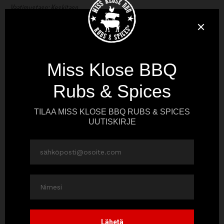
Vaatimustaso: Keskitaso
500 g perunaa
4 porkkana
4 palsternakkaa
1–2 rkl öljyä
2–3 rkl
Miss Klose Sweet & Smoky
Tarjoiluun
Chimichurri-täytetty possun sisäfilee
Pese ja tarvittaessa kuori juurekset. Leikkaa kahta syömäpuikkoa apuna
käyttäen juurekset täyteen mahdollisimman tiheitä viiltoja niin että pohja
pysyy kuitenkin ehjänä. Eli aseta syömäpuikot leikkuulaudalle vierekkäin ja
juures niiden väliin. Leikkaa viiltoja mahdollisimman tiheästi niin että veitsi
pysähtyy aina syömäpuikkoihin eikä painu pohjaan asti. Aseta juurekset
uunivuokaan ja valuta päälle öljy ja ripottele pinnalle Miss Klose Sweet &
Smoky. Availe juuresten viiltoja hieman niin että öljy ja mausteet pääsevät