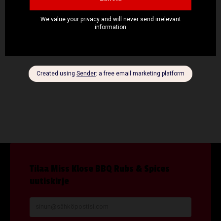
myös viiltojen sisälle. Paista 200-asteisessa uunissa 50–60 min kunnes
juurekset ovat rapeita päältä ja pehmeitä sisältä. Kokeile esimerkiksi
Chimichurrilla täytetyn possun sisäfileen ja chimichurri-kastikkeen
kanssa.