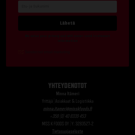
YHTEYDENOTOT
Minna Itämeri
Yrittäjä | Asiakkaat & Logistiikka
minna.itameri@misskfoods.fi
+358 (0) 40 8339 453
MISS K FOODS OY | Y: 3283527-2
Tietosuojaseloste