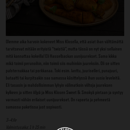
Olemme aika harvoin kokeneet Miss Klosella, että asiat ihan välttämättä
tarvitsevat mitään erityistä “twistiä”, mutta tässä on nyt yksi sellainen
mitä kannattaa kokeilla! Eli Hasselbackan uunijuurekset. Sama kikka
mikä toimii perunoihin, niin toimii siis muihinkin juureksiin. Oli se sitten
palsternakkaa tai porkkanaa. Toki esim. lanttu, juuriselleri, punajuuri,
bataatti tai kurpitsakin saa samassa käsittelyssä ihan uusia leveleitä.
Eli tasasin ja mahdollisimman lyhyin välimatkoin viiltoja juureksen
kylkeen ja sitten öljyä ja Miss Klosen Sweet & Smokyä pintaan ja syntyy
varmasti vähän erilaiset uunijuurekset. On rapeeta ja pehmeetä
samassa paketissa just sopivasti.
3–4:lle
Valmistusaika: 1 h 15 min