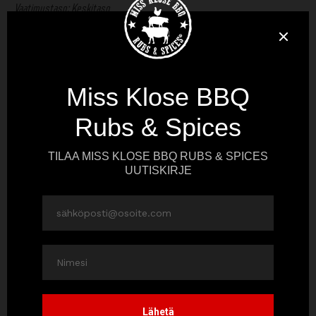
Vaatimustaso: Keskitaso
400 g makaronia
100 g voita
1 dl vehnäjauhoja
1 l täysmaitoa
2–3 rkl
Magic Dust Spice
250–500 g raastettua juustoa
1 dl korppujauhoja
Tarjoiluun
Savustettu Bold & Peppery Naudan Brisket ja pikkelöity punasipuli
Keitä makaronit pakkauksen ohjeen mukaan. Sulata voi kattilassa ja vispaa
sekaan vehnäjauhot. Anna suurustua ja paahtua hetki kattilassa koko ajan
sekoitellen, noin 3–4 minuuttia. Lisää vähitellen ja koko ajan vispaten
maito ja keitä koko ajan sekoittaen, kunnes kastike suurustuu. Ota pois
hellalta ja lisää juusto ja Magic Dust. Anna juuston sulaa ja ohenna vielä
tarvittaessa maidolla. Sekoita kastike ja makaronit ja kuorruta