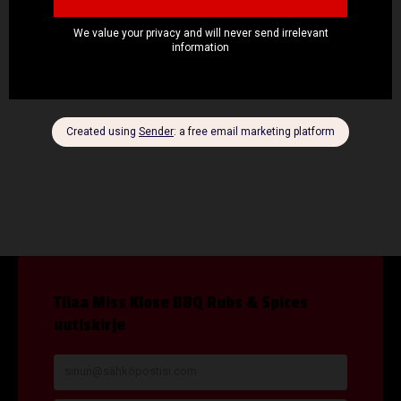
korppujauhoilla. Ruskista korppujauhot grillivastusten alla
mahdollisimman kuumassa uunissa mahdollisimman nopeasti. Tarjoile
esimerkiksi brisketin seurana.