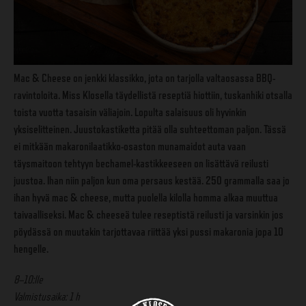
Mac & Cheese on jenkki klassikko, jota on tarjolla valtaosassa BBQ-
ravintoloita. Miss Klosella täydellistä reseptiä hiottiin, tuskanhiki otsalla
toista vuotta tasaisin väliajoin. Lopulta salaisuus oli hyvinkin
yksiselitteinen. Juustokastiketta pitää olla suhteettoman paljon. Tässä
ei mitkään makaronilaatikko-osaston munamaidot auta vaan
täysmaitoon tehtyyn bechamel-kastikkeeseen on lisättävä reilusti
juustoa. Ihan niin paljon kun oma persaus kestää. 250 grammalla saa jo
ihan hyvä mac & cheese, mutta puolella kilolla homma alkaa muuttua
taivaalliseksi. Mac & cheeseä tulee reseptistä reilusti ja varsinkin jos
pöydässä on muutakin tarjottavaa riittää yksi pussi makaronia jopa 10
hengelle.
8–10:lle
Valmistusaika: 1 h