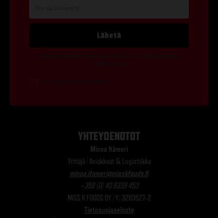
YHTEYDENOTOT
Minna Itämeri
Yrittäjä | Asiakkaat & Logistiikka
minna.itameri@misskfoods.fi
+358 (0) 40 8339 453
MISS K FOODS OY | Y: 3283527-2
Tietosuojaseloste