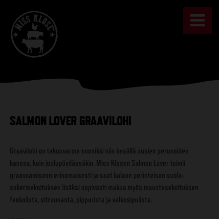
Skip
to
content
SALMON LOVER GRAAVILOHI
Graavilohi on takuuvarma suosikki niin kesällä uusien perunoiden
kanssa, kuin joulupöydässäkin. Miss Klosen Salmon Lover toimii
graavaamiseen erinomaisesti ja saat kalaan perinteisen suola-
sokerisekoituksen lisäksi sopivasti makua myös maustesekoituksen
fenkolista, sitruunasta, pippurista ja valkosipulista.