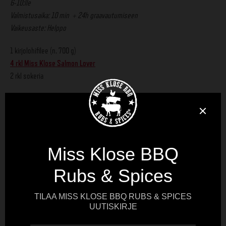
6-10:lle
Valmistusaika: 10 min + 24h graavautumiseen
Vaikeusaste: Helppo
1 kirjolohifilee (n. 700 g)
4 rkl Miss Klose Salmon Lover
2 rkl sokeria
Tarjoiluun
ohueksi leikattua fenkolia
pikkelöityä punasipulia
Ripottele Salmon Lover ja sokeri lohen pintaan. Kääri leivinpaperiin ja sitten
kelmuun. Anna graavautua jääkaapissa vähintään 1 vrk. Pyyhi pinnalta
ylimääräiset mausteet ja leikkaa graavilohi ohuiksi viipaleiksi. Tarjoile
koristeltuna esimerkiksi jäävesihauteessa rapeaksi liotettujen
fenkolissiivujen ja pikkelöidyn punasipulin kanssa tai perinteisemmin tillin
ja sitruunaviipaleiden kera.