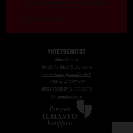
YHTEYDENOTOT
Minna Itämeri
Yrittäjä | Asiakkaat & Logistiikka
minna.itameri@misskfoods.fi
+358 (0) 40 8339 453
MISS K FOODS OY | Y: 3283527-2
Tietosuojaseloste