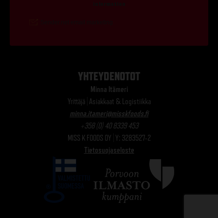
YHTEYDENOTOT
Minna Itämeri
Yrittäjä | Asiakkaat & Logistiikka
minna.itameri@misskfoods.fi
+358 (0) 40 8339 453
MISS K FOODS OY | Y: 3283527-2
Tietosuojaseloste