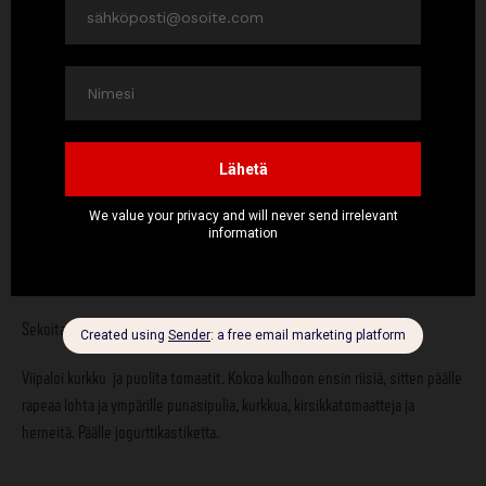
4 annosta kypsää riisiä
Leikkaa lohi noin 2-3 sentin levyisiksi paloiksi. Sekoita paloihin kulhossa
ensin öljy ja sitten Miss Klose Crispy Chick. Paista 190-asteisessa
AirFryerissä 12 minuuttia tai 225-asteisessa uunissa 15 min tai
rasvakeittimessä 6-8 min. Voit myös paistaa lohet pannulla. Noin 4-5
minuuttia per puoli, kunnes palat ovat kullanruskeita.
Suikaloi punasipuli ohuiksi suikaleiksi. Sekoita etikka, sokeri ja kuuma
vesi, niin että sokeri sulaa. Kaada sipulisuikaleiden päälle ja anna
marinoitua vähintään 30 min, mutta mielellään tunti tai vaikka yön yli.
Sekoita kastikkeen ainekset.
Viipaloi kurkku ja puolita tomaatit. Kokoa kulhoon ensin riisiä, sitten päälle
rapeaa lohta ja ympärille punasipulia, kurkkua, kirsikkatomaatteja ja
herneitä. Päälle jogurttikastiketta.