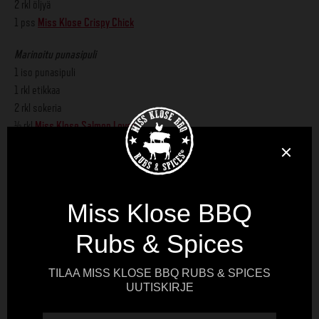
2 rkl öljyä
1 pss
Miss Klose Crispy Chick
Marinoitu punasipuli
1 iso punasipuli
1 rkl etikkaa
2 rkl sokeria
½ rkl
Miss Klose Salmon Lover
½ dl kuumaa vettä
Chimichurri-kastike
2 dl jogurttia
2 rkl sitruunamehua
2 rkl hunajaa
2 rkl
Miss Klose Chimichurri
½ kurkku
200 g kirsikkatomaatteja
100 g herneitä