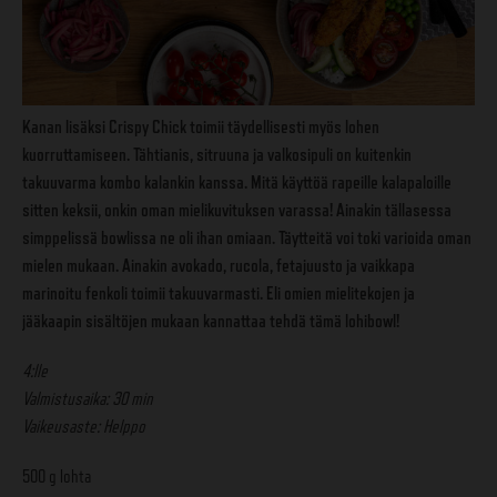
Kanan lisäksi Crispy Chick toimii täydellisesti myös lohen
kuorruttamiseen. Tähtianis, sitruuna ja valkosipuli on kuitenkin
takuuvarma kombo kalankin kanssa. Mitä käyttöä rapeille kalapaloille
sitten keksii, onkin oman mielikuvituksen varassa! Ainakin tällasessa
simppelissä bowlissa ne oli ihan omiaan. Täytteitä voi toki varioida oman
mielen mukaan. Ainakin avokado, rucola, fetajuusto ja vaikkapa
marinoitu fenkoli toimii takuuvarmasti. Eli omien mielitekojen ja
jääkaapin sisältöjen mukaan kannattaa tehdä tämä lohibowl!
4:lle
Valmistusaika: 30 min
Vaikeusaste: Helppo
500 g lohta