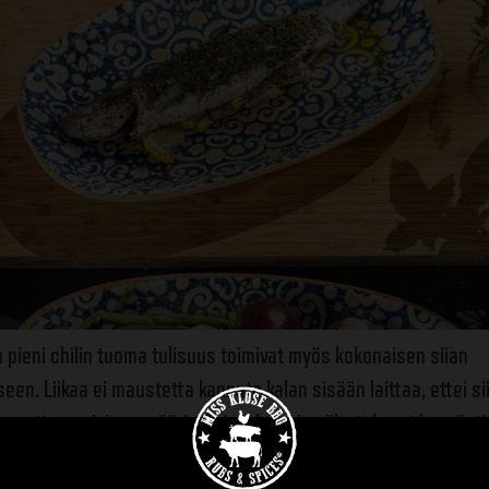
a pieni chilin tuoma tulisuus toimivat myös kokonaisen siian
en. Liikaa ei maustetta kannata kalan sisään laittaa, ettei si
, mutta sopivissa määrin Chimichurri ja siika tukevat kauniisti