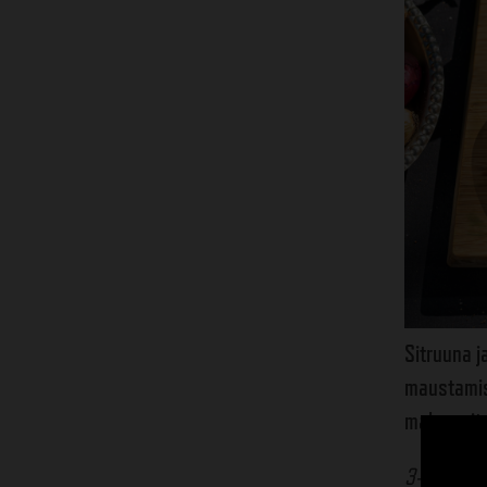
Sitruuna j
maustamise
maku peity
3-4:lle