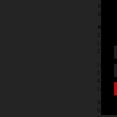
Valmistusa
Vaatimust
Miss Klose
3 rkl
Miss 
1 dl oliiviöl
2 rkl sitr
1 iso siika
2 rkl
Miss 
4–5 viipal
1 rkl öljyä
Tee ensin 
Osta avatt