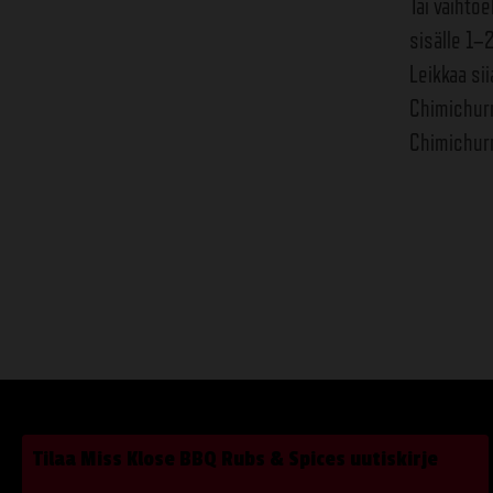
Tai vaihtoe
sisälle 1–
Leikkaa sii
Chimichurri
Chimichurr