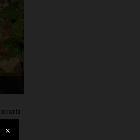
ian hento
 toisiaan.