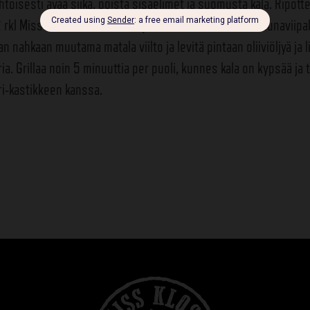
htoisesti avaa siika, poista sisäelimet ja suomusta kala. Ripotte
2 rkl Miss Klose Chimichurria ja asettele kaveriksi sitruunaviipa
an nahkaan muutama matala viilto ja levitä pintaan oliiviöljyä ja l
a. Grillaa noin 5 minuuttia per puoli, kunnes kala on kypsää ja t
i-kastikkeen kanssa.