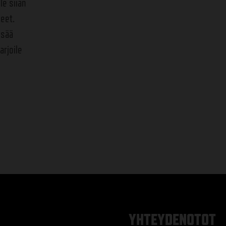
le siian
leet.
isää
arjoile
YHTEYDENOTOT