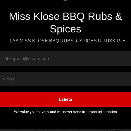
ika: 30 min
aso: Keskitaso
 Chimichurri-kastike
Klose Chimichurri
jyä
uunamehua
Klose Chimichurri
etta sitruunaa
Chimichurri-kastike, eli sekoita kaikki aineet ja anna turvota 30
u, kokonainen siika, josta on poistettu sisäelimet ja siika on s