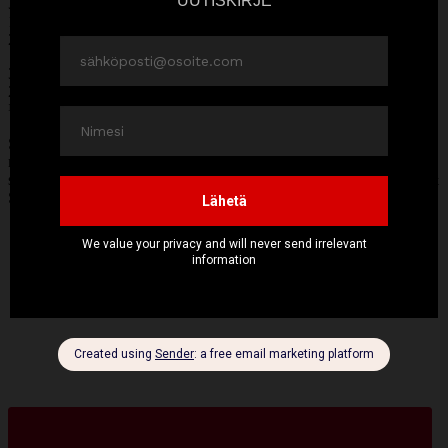
3 rkl
Miss Klose Chimichurri
1 dl oliiviöljyä
2 rkl sitruunamehua
300 g salaattisekoitusta
200 g kirsikkatomaatteja
½ kurkku
Sekoita Chimichurri-kastikkeen ainekset ja anna turvota 30
minuuttia. Puolita kirsikkatomaatit ja viipaloi kurkku. Sekoita
salaatin ainekset ja kastike keskenään ja tarjoile esimerkiksi Sweet &
Smokyllä maustettujen kasslerpihvien kanssa.