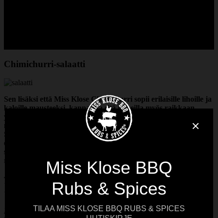
Chimichurri-salaatti
Sen lisäksi että Miss Klose Chimichurri sopii erilaisille lihoille ja
kaloille mausteeksi, kannattaa sitä kokeilla myös raikkaan
yrttisenä salaatinkastikkeena. Reseptin salaatti on
mahdollisimman simppeli, sillä sen kylkeen kun tarjoilee tuhdit
Sweet & Smoky kasslerpihvit, ei salaatissa tarvitse tapahtua
erikoisia kommervenkkejä. Mutta jokainen voi toki omaan
salaattiinsa lisätä mitä haluaa. Kannattaa kokeilla esimerkiksi
retiisejä, oliiveja, punasipulia tai fetaa.
4-6:lle
Valmistusaika: 30 min
Vaatimustaso: Keskitaso
Miss Klose Chimichurri-kastike