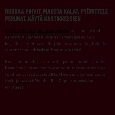
RUBBAA PIHVIT, MAUSTA KALAT, PYÖRITTELE
PERUNAT, KÄYTÄ KASTIKKEESEEN
Miss Klose Rubs & Spices -kuivamausteilla
maustat menestyksellä
mehevät lihat, vihannekset, kastikkeet ja muut sapuskat. Käytä
burgereihin, pihveihin, salaatteihin ja hedelmiin, kata kesän grillipöytään
siinä missä arjen ruokahetkeen. Tapoja on vaikka mitä!
Mausteemme on sekoitettu laadukkaista premium-aineksista, ja ne ovat
laktoosittomia, gluteenittomia sekä vegaanisia. Annosten viimeistelyyn
täydellisen tuon saat uusista BBQ-kastikkeistamme. Ota tästä reseptit
testiin, joissa käytät Miss Klose Rubs & Spices -mausteitamme
onnistuneesti!