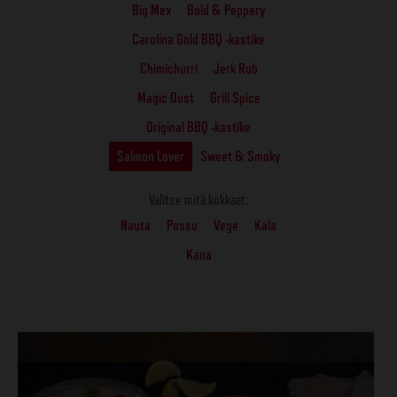
Big Mex
Bold & Peppery
Carolina Gold BBQ -kastike
Chimichurri
Jerk Rub
Magic Dust
Grill Spice
Original BBQ -kastike
Salmon Lover
Sweet & Smoky
Valitse mitä kokkaat:
Nauta
Possu
Vege
Kala
Kana